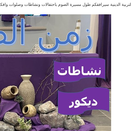
لتربية الدينية سيرافقكم طول مسيرة الصوم باحتفالات ونشاطات وصلوات وافكار لل