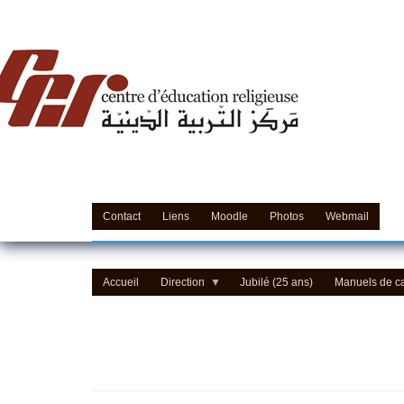
'Education Religieuse (CER) - مركز التّربيّة الدينيّة
Contact
Liens
Moodle
Photos
Webmail
Accueil
Direction
Jubilé (25 ans)
Manuels de c