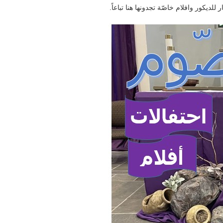
ديكور وافلام خاصّة تجدونها هنا تباعاً