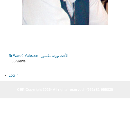
Sr Wardé Maksour - الأخت وردة مكسور
35 views
Log in
CER Copyright 2026· All rights reserved - (961) 81-955835
CER Copyright 2026· All rights reserved - (961) 81-955835