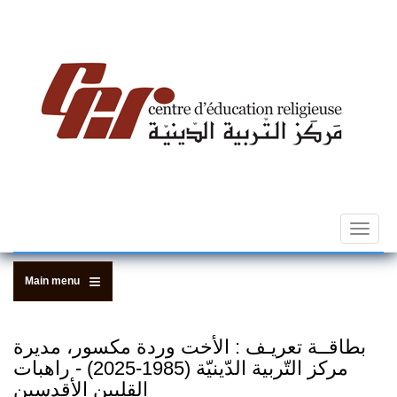
Skip
to
main
content
Toggle
navigat
Main menu
بطاقــة تعريـف : الأخت وردة مكسور، مديرة
مركز التّربية الدّينيّة (1985-2025) - راهبات
القلبين الأقدسين