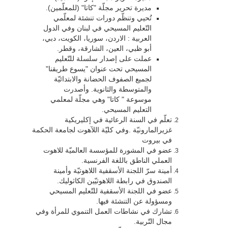
مديرة تحرير مجلّة "كاتا" (للمعلّمين).
تُحيي وتنظّم دورات تنشئة لمعلّمي
التّعليم المسيحي في لبنان وفي الدول
العربية : الاردن، سوريا، الكويت، دبي،
أبو ظبي، العين، الشارقة، وقطر.
عملت على إصدار سلسلة للتّعليم
المسيحي تحت عنوان "يسوع طريقنا"
لجميع الصفوف الحضانة والابتدائيّة
والمتوسطة والثانوية. وأصدرت
موسوعة " كاتا" وهي مجلّة لمعلمي
التعليم المسيحي.
تعلّم في السنة الرعائية في إكليريكية
غزيرالمارونيّة .وفي كليّة اللآهوت لجامعة الحكمة
في بيروت
عضو في المشورة للمؤسسة العالميّة للاهوت
العملي الناطق باللغة الفرنسية.
أمينة سرّ اللجنة الأسقفية اللاهوتيّة وأمينة
الصندوق في رابطة اللاهوتيّين الكاثوليك.
عضو في اللجنة الأسقفية للتّعليم المسيحي
ومسؤولة عن التنشئة فيها.
تشارك في نشاطات العمل التنموي للمرأة وفي
مجال التّربية.