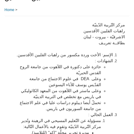
Home
>
مركز التّربية الدّينيّة
راهبات القلبين الأقدسين
الاشرفيّة - بيروت - لبنان
بطاقــة تعريـف
الإسم: الأخت وردة مكسور من راهبات القلبين الأقدسين.
الشهادات :
حائزة على دكتورة في اللآهوت من جامعة الروح
القدس الحبريّة
وعلى DEA في علوم الاجتماع من جامعة
القدّيس يوسف للأباء اليسوعين
وعلى ماستر في اللآهوت من المعهد الكاثوليكي
في باريس مع تخصّص في التربية الدينيّة
تحملُ أيضا ديبلوم دراسات عليا في علم الاجتماع
من جامعة السوربون في باريس.
العمل الحالي :
مسؤولة عن التّعليم المسيحي في الرهبنة وتُدير
مركز التّربية الدّينيّة وتقوم فيه بالأعمال التّالية:
مديرة تحرير مجلّة "إكو" (للتلاميذ).