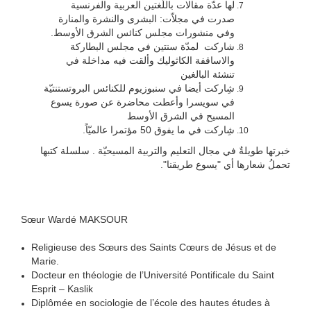
لها عدّة مقالات باللّغتين العربية والفرنسية
صدرت في مجلاّت: البشرى والنشرة والمنارة
وفي منشورات مجلس كنائس الشرق الأوسط.
شاركت لمدّة سنتين في مجلس البطاركة
والاساقفة الكاثوليك وألقت فيه مداخلة في
تنشئة البالغين
شِاركت أيضا في سنبوزيوم للكنائس البروتستنتيّة
في سويسرا وأعطت محاضرة عن صورة يسوع
المسيح في الشرق الأوسط
شِاركت في ما يفوق 50 مؤتمرا عالميّاً.
خبرتها طويلةٌ في مجال التعليم والتربية المسيحيّة . سلسلة كتبها
تحملُ شعارها أي "يسوع طريقنا".
Sœur Wardé MAKSOUR
Religieuse des Sœurs des Saints Cœurs de Jésus et de
Marie.
Docteur en théologie de l’Université Pontificale du Saint
Esprit – Kaslik
Diplômée en sociologie de l’école des hautes études à