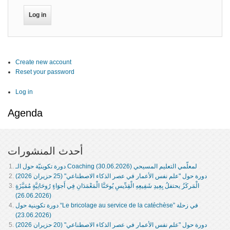
Create new account
Reset your password
Log in
Agenda
أحدث المنشورات
دورة تكوينيّة حول الـ Coaching لمعلّمي التعليم المسيحي (30.06.2026)
دورة حول "علم نفس الأعمار في عصر الذكاء الاصطناعي" (25 حزيران 2026)
الْمَركَزُ يحتفلُ بِعِيدِ شَفِيعِهِ الْقِدِّيسِ يُوحَنَّا الْمَعْمَدَانِ فِي أَجوَاءٍ رُوحَانِيَّةٍ مُمَيَّزَةٍ
(26.06.2026)
دورة تكوينية حول “Le bricolage au service de la catéchèse” في زحلة
(23.06.2026)
دورة حول "علم نفس الأعمار في عصر الذكاء الاصطناعي" (20 حزيران 2026)