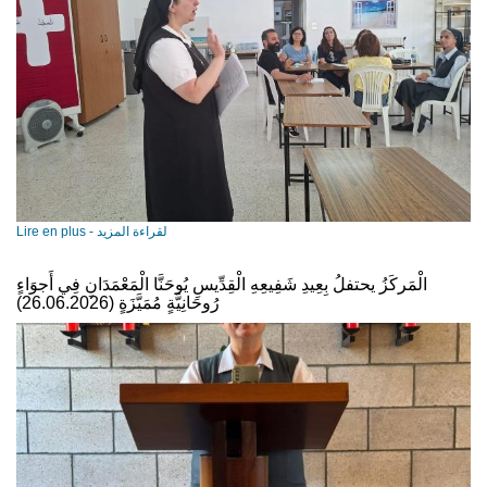
Lire en plus - لقراءة المزيد
الْمَركَزُ يحتفلُ بِعِيدِ شَفِيعِهِ الْقِدِّيسِ يُوحَنَّا الْمَعْمَدَانِ فِي أَجوَاءٍ
رُوحَانِيَّةٍ مُمَيَّزَةٍ (26.06.2026)