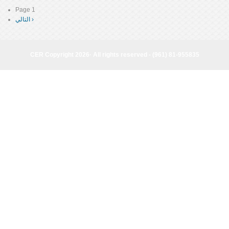
Page 1
Pagination
التالي ›
Next
page
CER Copyright 2026· All rights reserved - (961) 81-955835
CER Copyright 2026· All rights reserved - (961) 81-955835