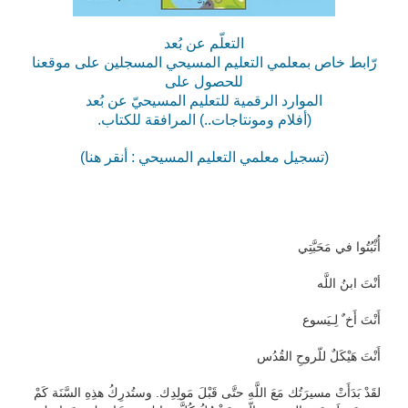
التعلّم عن بُعد
رّابط خاص بمعلمي التعليم المسيحي المسجلين على موقعنا
للحصول على
الموارد الرقمية للتعليم المسيحيّ عن بُعد
(أفلام ومونتاجات..) المرافقة للكتاب.
(تسجيل معلمي التعليم المسيحي : أنقر هنا)
أُثْبُتُوا في مَحَبَّتِي
أنْتَ ابنُ اللَّه
أَنْتَ أَخ ٌ لِـيَسوع
أَنْتَ هَيْكَلٌ للّروحِ القُدُس
لقَدْ بَدَأَتْ مسيرَتُك مَعَ اللَّهِ حتَّى قَبْلَ مَولِدِك. وستُدرِكُ هذِهِ السَّنَة كَمْ