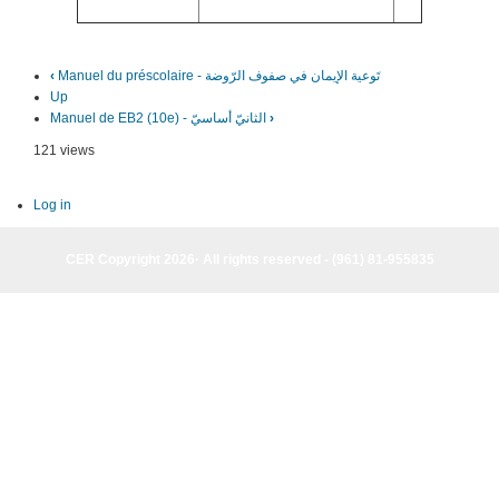
Manuel du préscolaire - تَوعية الإيمان في صفوف الرّوضة
‹
Up
›
Manuel de EB2 (10e) - الثانيّ أساسيّ
121 views
Log in
CER Copyright 2026· All rights reserved - (961) 81-955835
CER Copyright 2026· All rights reserved - (961) 81-955835