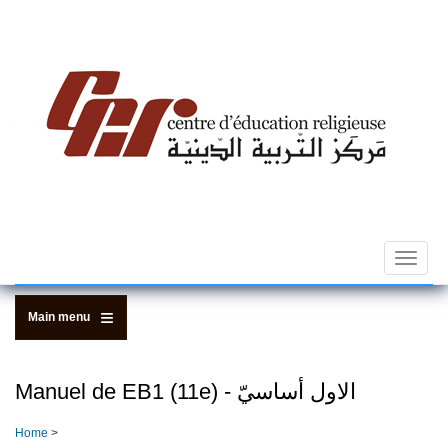
Skip
to
main
content
Toggle
navigat
Main menu
Manuel de EB1 (11e) - الاول أساسيّ
Home
>