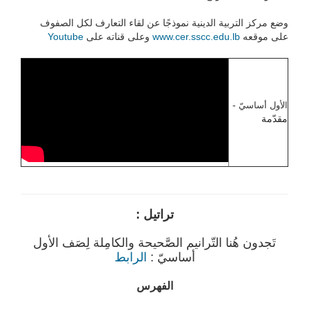
وضع مركز التربية الدينية نموذجًا عن لقاء التعارف لكل الصفوف
على موقعه
www.cer.sscc.edu.lb
وعلى قناته على
Youtube
-
الأول أساسيّ
مقدّمة
تراتيل :
تَجدون هُنا التّرانيم الصَّحيحة والكامِلة لِصَف الأول
أساسيّ :
الرابط
الفهرس