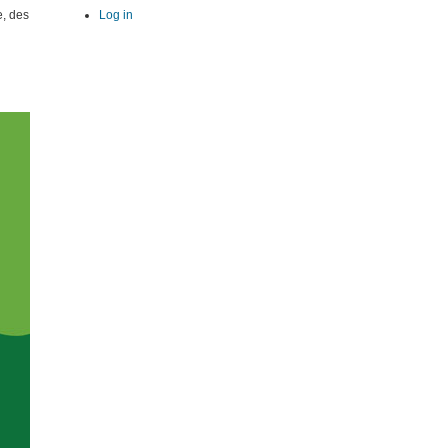
e, des
Log in