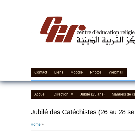
Skip
to
main
content
Contact
Liens
Moodle
Photos
Webmail
Accueil
Direction
Jubilé (25 ans)
Manuels de c
Jubilé des Catéchistes (26 au 28 s
Home
>