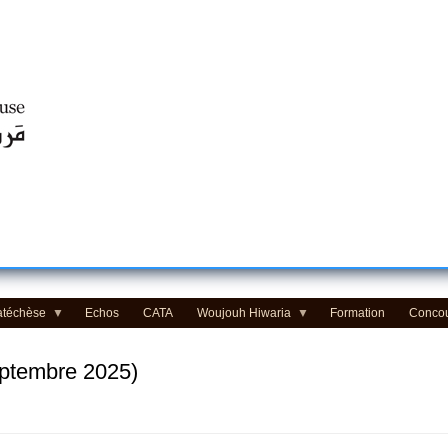
Centre d'Education Religieuse (CER) - مركز التّربيّة الدينيّة
atéchèse
Echos
CATA
Woujouh Hiwaria
Formation
Conco
eptembre 2025)