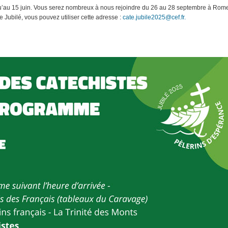
squ’au 15 juin. Vous serez nombreux à nous rejoindre du 26 au 28 septembre à Rom
e Jubilé, vous pouvez utiliser cette adresse :
cate.jubile2025@cef.fr.