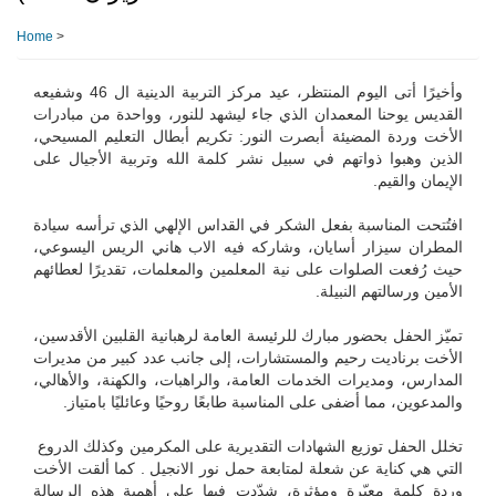
Home
>
وأخيرًا أتى اليوم المنتظر، عيد مركز التربية الدينية ال 46 وشفيعه
القديس يوحنا المعمدان الذي جاء ليشهد للنور، وواحدة من مبادرات
الأخت وردة المضيئة أبصرت النور: تكريم أبطال التعليم المسيحي،
الذين وهبوا ذواتهم في سبيل نشر كلمة الله وتربية الأجيال على
الإيمان والقيم.
افتُتحت المناسبة بفعل الشكر في القداس الإلهي الذي ترأسه سيادة
المطران سيزار أسايان، وشاركه فيه الاب هاني الريس اليسوعي،
حيث رُفعت الصلوات على نية المعلمين والمعلمات، تقديرًا لعطائهم
الأمين ورسالتهم النبيلة.
تميّز الحفل بحضور مبارك للرئيسة العامة لرهبانية القلبين الأقدسين،
الأخت برناديت رحيم والمستشارات، إلى جانب عدد كبير من مديرات
المدارس، ومديرات الخدمات العامة، والراهبات، والكهنة، والأهالي،
والمدعوين، مما أضفى على المناسبة طابعًا روحيًا وعائليًا بامتياز.
تخلل الحفل توزيع الشهادات التقديرية على المكرمين وكذلك الدروع
التي هي كناية عن شعلة لمتابعة حمل نور الانجيل . كما ألقت الأخت
وردة كلمة معبّرة ومؤثرة، شدّدت فيها على أهمية هذه الرسالة