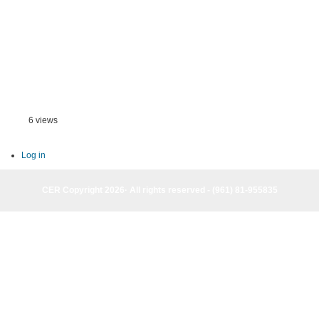
6 views
Log in
CER Copyright 2026· All rights reserved - (961) 81-955835
CER Copyright 2026· All rights reserved - (961) 81-955835