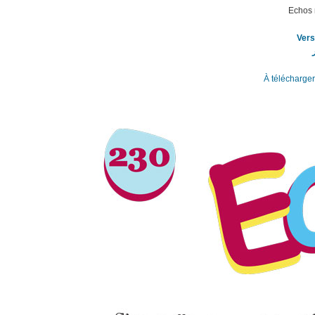
Echos n
Vers
À télécharge