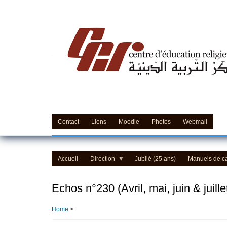
Skip
to
main
content
Contact
Liens
Moodle
Photos
Webmail
Accueil
Direction
Jubilé (25 ans)
Manuels de c
Echos n°230 (Avril, mai, juin & juill
Home
>