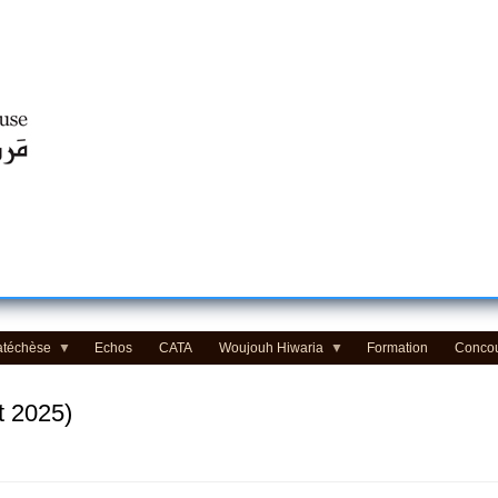
Centre d'Education Religieuse (CER) - مركز التّربيّة الدينيّة
atéchèse
Echos
CATA
Woujouh Hiwaria
Formation
Conco
et 2025)