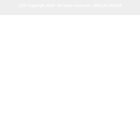
CER Copyright 2026· All rights reserved - (961) 81-955835
CER Copyright 2026· All rights reserved - (961) 81-955835