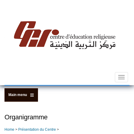
Skip
to
main
content
Toggle
navigat
Main menu
Organigramme
Home
>
Présentation du Centre
>