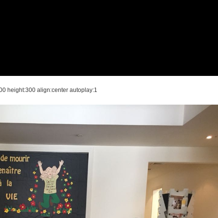
00 height:300 align:center autoplay:1]