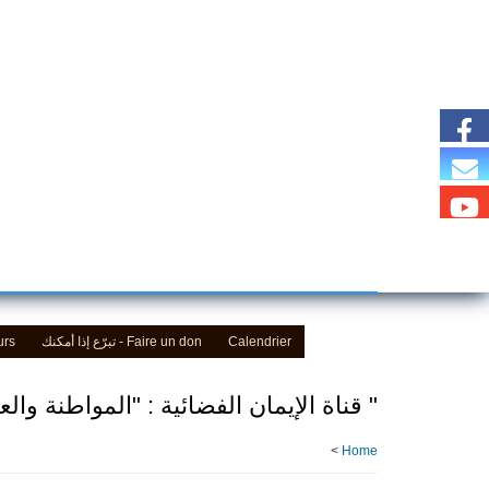
Skip
to
main
content
urs
Faire un don - تبرّع إذا أمكنك
Calendrier
" ‎قناة الإيمان الفضائية : "المواطنة والعيش المشترك
>
Home