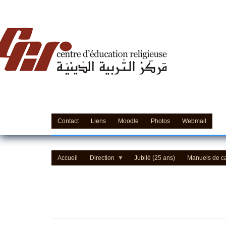
'Education Religieuse (CER) - مركز التّربيّة الدينيّة
Contact
Liens
Moodle
Photos
Webmail
Accueil
Direction
Jubilé (25 ans)
Manuels de c