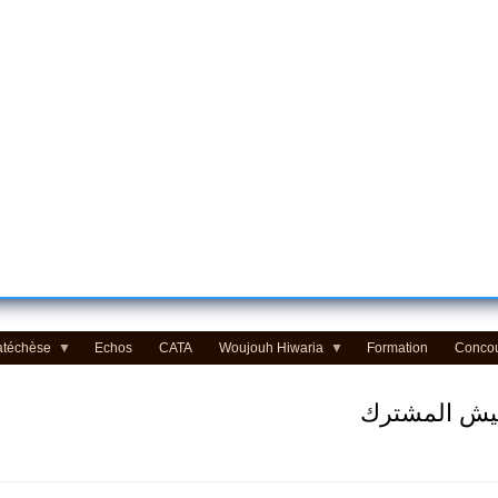
atéchèse
Echos
CATA
Woujouh Hiwaria
Formation
Conco