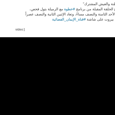
"طنة والعيش المشترك
مع الزميلة بتول فحص،
خطوة
#
الحلقة المقبلة من برنامج
الأحد الثامنة والنصف مساءً، وتعاد الإثنين الثانية والنصف عصراً
فضائية
قناة_الإيمان_ال
#
 بيروت على شاشة
[video: