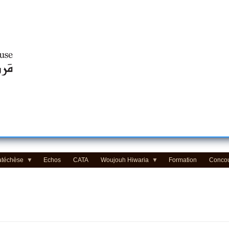
Centre d'Education Religieuse (CER) - مركز التّربيّة الدينيّة
atéchèse
Echos
CATA
Woujouh Hiwaria
Formation
Conco