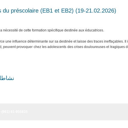
s du préscolaire (EB1 et EB2) (19-21.02.2026)
la nécessité de cette formation spécifique destinée aux éducatrices.
ce une influence déterminante sur sa destinée et laisse des traces ineffaçables. Il
d, peuvent provoquer chez les adolescents des crises douloureuses et tragiques de
نشاطات
- (961) 81-955835