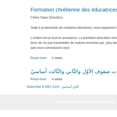
Formation chrétienne des éducatrice
Chère Sœur Directrice,
Suite à la demande de certaines directrices, nous rappelons 
L’enfant est un tout en puissance. La première éducation exer
donc de ne pas transmettre de notions erronées qui, plus tar
que nous connaissons tous.
Read more
about
2 views
Formation
chrétienne
 صفوف الأوّل والثّاني والثّالث أساسيّ
des
éducatrices
Read more
about
4 views
du
نشاطات
Subscribe to EB1 (11e) - الأول أساسيّ
préscolaire
صفوف
(EB1
الأوّل
et
والثّاني
CER Copyright 2026· All rights reserved 
EB2)
والثّالث
(19-
أساسيّ
21.02.2026)
CER Copyright 2026· All rights reserved - (961) 81-955835