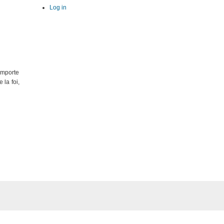
Log in
 importe
 la foi,