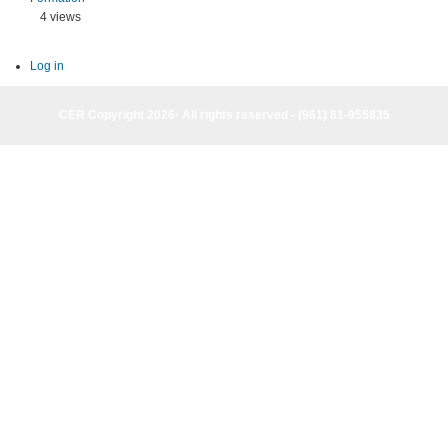
4 views
Log in
CER Copyright 2026· All rights reserved - (961) 81-955835
CER Copyright 2026· All rights reserved - (961) 81-955835