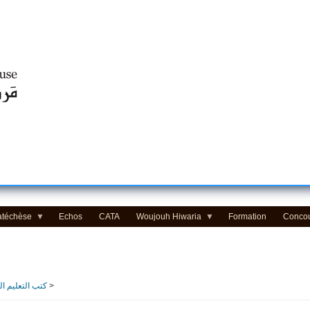
Centre d'Education Religieuse (CER) - مركز التّربيّة الدينيّة
atéchèse
Echos
CATA
Woujouh Hiwaria
Formation
Conco
>
Manuels de catéchèse 