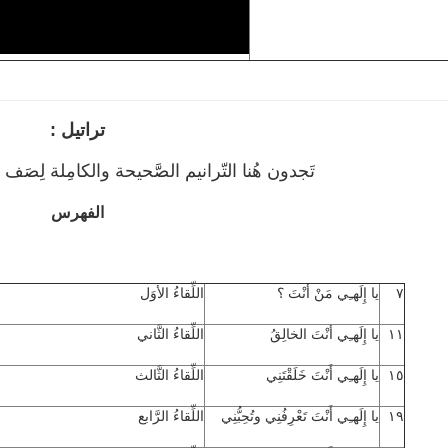
تراتيل :
تَجدون هُنا التّرانيم الصَّحيحة والكامِلة لِصَ
الفهرس
٧
يا إِلَهـِي مَنْ أنْتَ ؟
اللِّقاءُ الأوَل
١١
يا إِلَهـِي أنْتَ الخالِقُ
اللِّقاءُ الثَّاني
١٥
يا إِلَهـِي أَنْتَ خَلَقْتَنِي
اللِّقاءُ الثَّالث
١٩
يا إِلَهـِي أَنْتَ تَعْرِفُنِي وتُحِبُّنِي
اللِّقاءُ الرَّابع