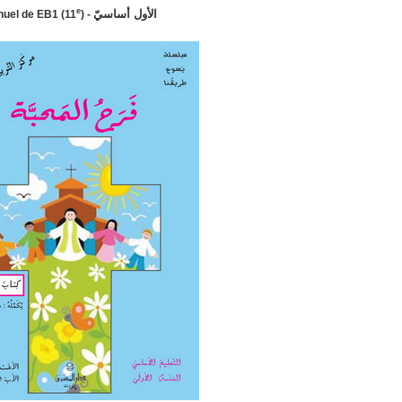
e
الأول أساسيّ
uel de EB1 (11
) -