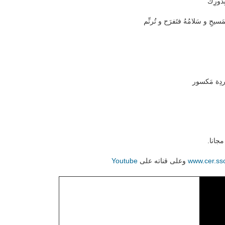
ِدَورِك
سيحِ و سَلامُهُ فتَفرَح و تُرنِّم
ردِة مَكسور
جانا.
www.cer.ssc
وعلى قناته على
Youtube