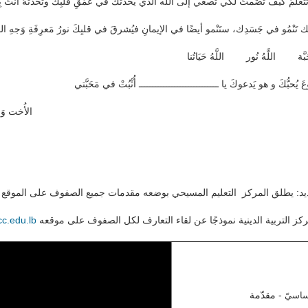
لَّمُ كيفَ تَصْمتُ لكَي تُصغي إلى اللَّه الّذي يُحَدِّثُك في عُمْقِ قَلبِك وتحَدِّثُهُ أَنْتَ ب
َّك تَنْمُو في جَسَدِك، ستَنْمو أيضًا في الإيمانِ فيُشرقَ في قلبِكَ نورُ مَعرِفَةِ وَجهِ المَ
َحَبَّة اللَّهُ نُور اللَّهُ حَيَاتُنا
عَ يُحبُّكَ و هو يَدعوكَ يا ـــــــــــــــــــــــــــــ أُثْبُتْ في مَحَبَّتي
الأُخت وَ
يد: يطلق المركز التعليم المسيحي بوضعه مقدمات جميع الصفوف على الموقع م
ز التربية الدينية نموذجًا عن لقاء التعارف لكل الصفوف على موقعه
c.edu.lb
-
مقدّمة
ساسيّ