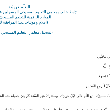
التعلّم عن بُعد
رّابط خاص بمعلمي التعليم المسيحي المسجلين 
الموارد الرقمية للتعليم المسيحيّ
(أفلام ومونتاجات..) المرافقة ل
(تسجيل معلمي التعليم المسيحي : أ
في مَحَبَّتِي
 اللَّه
 ٌ لِـيَسوع
يْكَلٌ للّروحِ القُدُس
َأَتْ مسيرَتُك مَعَ اللَّهِ حتَّى قَبْلَ مَولِدِك. وستُدرِكُ هذِهِ السَّنَة كَمْ هِيَ جَميلَة هَذه