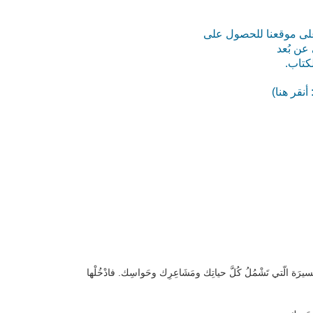
على موقعنا للحصول على
 عن بُعد
لكتاب.
نقر هنا)
 المَسيرَة الّتي تَشْمُلُ كُلَّ حياتِك ومَشَاعِرِك وحَواسِك. فادْخُلْها