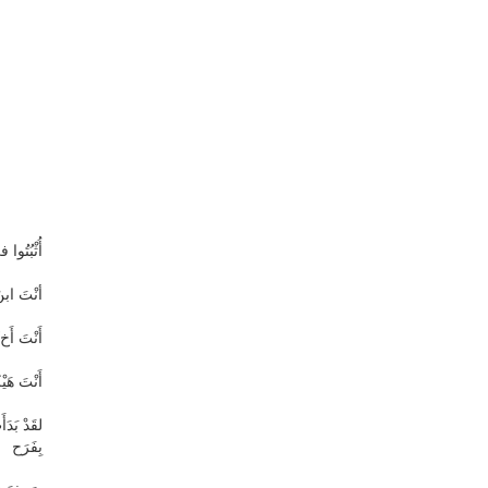
أُثْبُتُوا 
أنْتَ ابنُ
أَنْتَ أَخ
أَنْتَ هَ
لقَدْ بَد
بِفَرَح