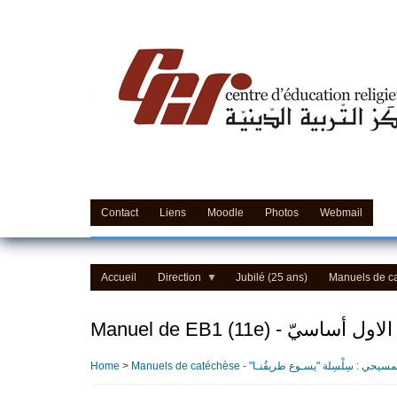
Skip
to
main
content
Contact
Liens
Moodle
Photos
Webmail
Accueil
Direction
Jubilé (25 ans)
Manuels de c
Manuel de EB1 (11e) - الاول أساسيّ
- "كتب التعليم المسيحي : سِلْسِلة "يسـوع طريقُنـا
>
Home