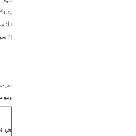
سَوفَ تتع
وكَما أَن
اللَّهُ م
إِنَّ يَسو
خبر جد
وضع مرك
الأول أ