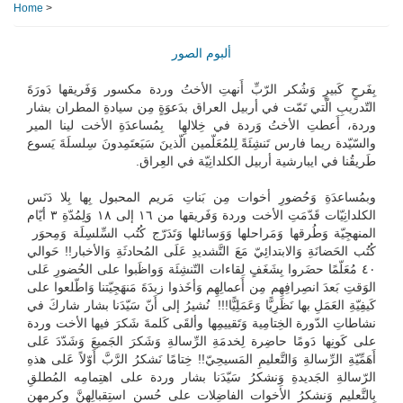
Home
>
ألبوم الصور
بِفَرحٍ كَبيرٍ وَشُكر الرّبِّ أَنهتِ الأختُ وردة مكسور وَفَريقها دَورَةَ
التّدريبِ الّتي تَمّت في أربيل العراق بدَعوَةٍ مِن سيادةِ المطران بشار
وردة، أَعطتِ الأختُ وَردة في خِلالهِا بِمُساعدَةِ الأخت لينا المير
والسّيّدة ريما فارس تَنشِئَةً لِلمُعَلّمين الّذينَ سَيَعتَمِدونَ سِلسلَةَ يَسوع
طَريقُنا في ايبارشية أربيل الكلدانِيّة في العِراق.
وبمُساعدَةِ وَحُضورِ أخوات مِن بَناتِ مَريم المحبول بِها بِلا دَنَس
الكلدانِيّات قَدّمَتِ الأخت وردة وَفَريقها من ١٦ إلى ١٨ وَلِمُدّةِ ٣ أيّام
المنهجِيّة وَطُرقها وَمَراحلها وَوَسائلها وَتَدَرّج كُتُب السِّلسِلَة وَمِحوَر
كُتُب الحَضانَةِ وَالابتدائِيّ مَعَ التَّشديدِ عَلَى المُحادثَةِ وَالأخبار!! حَوالي
٤٠ مُعَلّمًا حضَروا بِشَغَفٍ لِقاءات التّنشِئَة وَواظَبوا على الحُضورِ عَلى
الوَقتِ بَعدَ انصِرافِهِم مِن أَعمالِهِم وَأخَذوا زبدَةَ مَنهَجِيّتنا وَاطّلعوا على
كَيفِيّةِ العَمَلِ بها نَظَرِيًّا وَعَمَلِيًّا!!! نُشيرُ إلى أَنّ سَيّدَنا بشار شاركَ في
نشاطاتِ الدّورة الخِتامِية وَتَقييمِها وألقَى كَلمةَ شَكرَ فيها الأخت وردة
على كَونِها دَومًا حاضِرة لِخدمَةِ الرِّسالةِ وَشَكرَ الجَميعَ وَشَدّدَ عَلى
أَهَمِّيّةِ الرِّسالةِ وَالتَّعليمِ المَسيحِيّ!! خِتامًا نَشكرُ الرَّبَّ أَوّلاً عَلى هذهِ
الرّسالةِ الجَديدةِ وَنشكرُ سَيّدَنا بشار وردة على اهتِمامِه المُطلقِ
بِالتَّعليمِ وَنشكرُ الأَخوات الفاضِلات على حُسنِ استِقبالِهنَّ وكرمهن