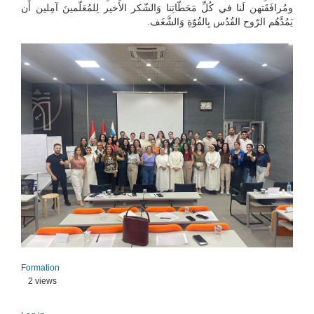
ومُرافَقَتهن لَنا في كُلِّ مَحَطّاتِنا وَالشّكر الأَخير لِلمُعَلّمينَ آمِلين أَن
يَمُدَّهُم الرّوح القُدُس بِالقُوّةِ وَالشَّغَف.
Formation
2 views