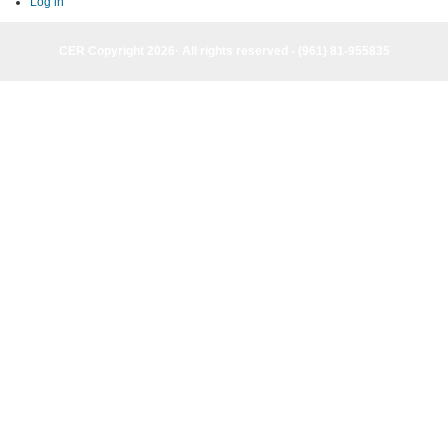
Log in
CER Copyright 2026· All rights reserved - (961) 81-955835
CER Copyright 2026· All rights reserved - (961) 81-955835