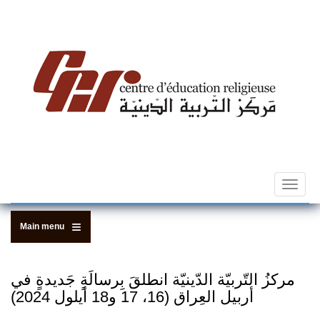
Skip
to
main
content
Toggle
navigat
Main menu
مركزُ التّربيّة الدّينيّة انطلقَ بِرسالَةٍ جَديدةٍ في
أربيل العِراق (16، 17 و18 أيلول 2024)