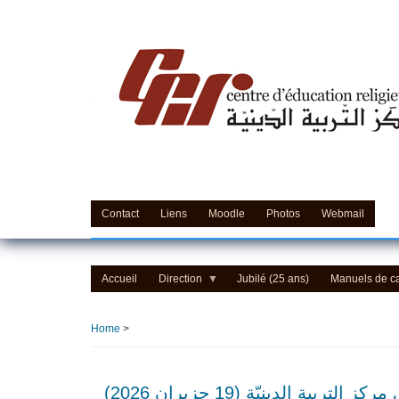
Skip
to
main
content
Contact
Liens
Moodle
Photos
Webmail
Accueil
Direction
Jubilé (25 ans)
Manuels de c
Home
>
ربية الدينيّة (19 حزيران 2026