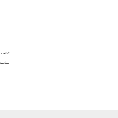
إخوتي ،
erPoint :