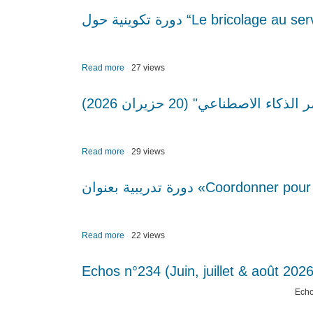
الذكاء
يحتفلُ
الاصطناعي"
بِعِيدِ
(25
شَفِيعِهِ
حزيران
الْقِدِّيسِ
2026)
يُوحَنَّا
Read more
about
27 views
الْمَعْمَدَانِ
دورة
فِي
تكوينية
لاصطناعي" (20 حزيران 2026
أَجوَاءٍ
حول
رُوحَانِيَّةٍ
“Le
مُمَيَّزَةٍ
bricolage
(26.06.2026)
au
Read more
about
29 views
service
دورة
de
حول
دورة تدريبية بعنوان «Co
la
"علم
catéchèse”
نفس
في
الأعمار
زحلة
في
Read more
about
22 views
(23.06.2026)
عصر
دورة
الذكاء
تدريبية
Echos n°234 (Juin, juillet & août 2026
الاصطناعي"
بعنوان
(20
«Coordonner
Echo
حزيران
pour
2026)