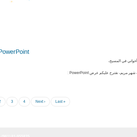
بمناسبة شهر مريم، نقترح عليكم PowerPoint
وأخواتي في المسيح
بمناسبة شهر مريم، نقترح عليكم عرض Pow
Page
2
Page
3
Page
4
Next
Next ›
Last
Last »
page
page
- (961) 81-955835