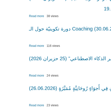
Read more
about
38 views
إجتماع
لمعلّمي
التربية
الإنسانيّة
في
مركز
Read more
about
116 views
التربية
دورة
الدينيّة
تكوينيّة
لاصطناعي" (25 حزيران 2026
(19
حول
حزيران
الـ
2026)
Coaching
لمعلّمي
Read more
about
24 views
التعليم
دورة
المسيحي
حول
جوَاءٍ رُوحَانِيَّةٍ مُمَيَّزَةٍ (26.06.2026
(30.06.2026)
"علم
نفس
الأعمار
في
Read more
about
23 views
عصر
الْمَركَزُ