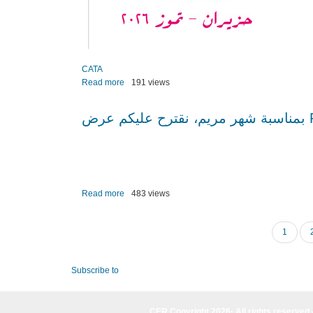
CATA
Read more
about
191 views
CATA
n­
 عرض
°178
(Juin
&
juillet
2026)
Read more
about
483 views
بمناسبة
شهر
Current
1
Pagination
مريم،
page
نقترح
عليكم
Subscribe to
عرض
PowerPoint
CER Copyright 2026· All rights reserved 