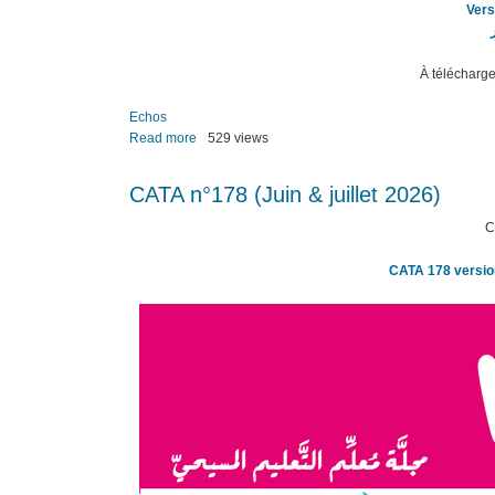
mieux
Vers
accompagner»
(06.06.2026)
À télécharg
Echos
Read more
about
529 views
Echos
n°234
CATA n­°178 (Juin & juillet 2026)
(Juin,
juillet
C
&
août
2026)