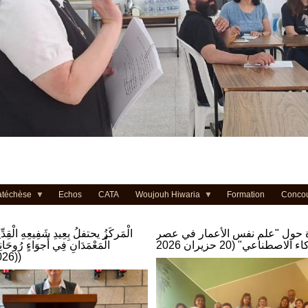
atéchèse
Echos
CATA
Woujouh Hiwaria
Formation
Conco
 حول "علم نفس الأعمار في عصر
الْمَركَزُ يحتفلُ بِعِيدِ شَفِيعِهِ الْقِدِّ
الْمَعْمَدَانِ فِي أَجوَاءٍ رُوحَانِيَّ
(26.06.2026)