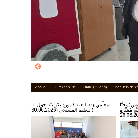
Accueil
Direction
Jubilé (25 ans)
Manuels de c
يسِ يُوحَنَّا
دورة تكوينيّة حول الـ Coaching لمعلّمي
ةٍ مُمَيَّزَةٍ
التعليم المسيحي (30.06.2026)