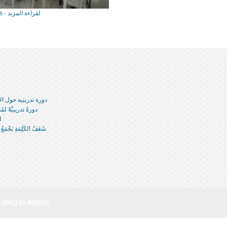
Lire en plus - لقراءة المزيد
دورة تدريبية حول الإصغ
دورةً تدريبيَّةً لمُعلِّمي التَّعليمِ 
ا
شَغَفُ الكَلِمَةِ يَجْمَعُ المُ
- (961) 81-955835