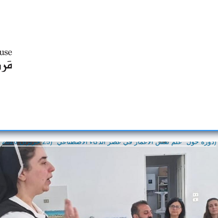
Centre d'Education Religieuse (CER) - مركز التّربيّة الدينيّة
دورة حول "علم نفس الأعمار في عصر الذكاء الاصطناعي" (25 حزيران 2026)
دورة حول "علم نفس الأعمار في عصر الذكاء الاصطناعي" (25 حزيران 2026)