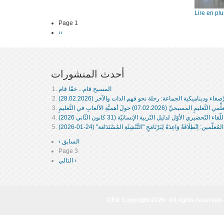
Page 1
Pagination
Next
››
page
أحدث المنشورات
المسيح قام... خقًا قام
اء وديناميكية الجماعة: رحلة نحو فهم الذات والآخر (28.02.2026)
المسيحيِّ (07.02.2026) حولَ أهميَّةِ الألعابِ في التَّعليمِ
للّقاء التّحضيري الأوّل لدليل التّربية الإنسانيّة (31 كانون الثّاني 2026)
علّمين: اِنْطِلَاقَةٌ وَاعِدَةٌ لِبَرْنَامَجِ "التَّنْشِئَةِ المُسْتَدَامَة" (24-01-2026)
‹ السابق
Previous
Pagination
page
Page 3
التالي ›
Next
page
CER Copyright 2026· All rights reserved 