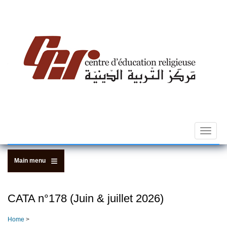
Skip
to
main
content
Toggle
navigat
Main menu
CATA n­°178 (Juin & juillet 2026)
Home
>