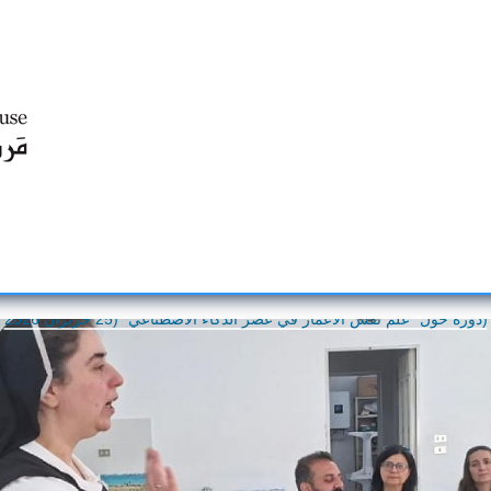
Centre d'Education Religieuse (CER) - مركز التّربيّة الدينيّة
دورة حول "علم نفس الأعمار في عصر الذكاء الاصطناعي" (25 حزيران 2026)
دورة حول "علم نفس الأعمار في عصر الذكاء الاصطناعي" (25 حزيران 2026)