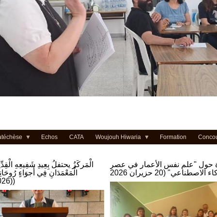
atéchèse
Echos
CATA
Woujouh Hiwaria
Formation
Conco
 حول "علم نفس الأعمار في عصر
الْمَركَزُ يحتفلُ بِعِيدِ شَفِيعِهِ الْقِدِّ
الْمَعْمَدَانِ فِي أَجوَاءٍ رُوحَانِيَّ
(26.06.2026)