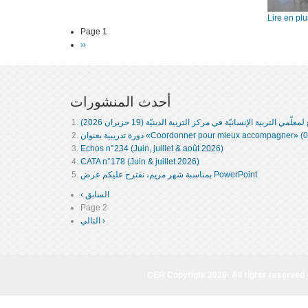
Page 1
Pagination
Next
››
page
أحدث المنشورات
علّمي التربية الإنسانيّة في مركز التربية الدينيّة (19 حزيران 2026)
عنوان «Coordonner pour mieux accompagner» (06.06.2026)
Echos n°234 (Juin, juillet & août 2026)
CATA n­°178 (Juin & juillet 2026)
بمناسبة شهر مريم، نقترح عليكم عرض PowerPoint
‹ السابق
Previous
Pagination
page
Page 2
التالي ›
Next
page
CER Copyright 2026· All rights reserved 