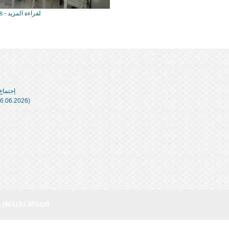
Lire en plus - لقراءة المزيد
إجتماع لم
دورة تدريبية ب
- (961) 81-955835