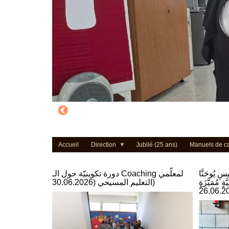
Accueil
Direction
Jubilé (25 ans)
Manuels de c
يسِ يُوحَنَّا
دورة تكوينيّة حول الـ Coaching لمعلّمي
ةٍ مُمَيَّزَةٍ
التعليم المسيحي (30.06.2026)