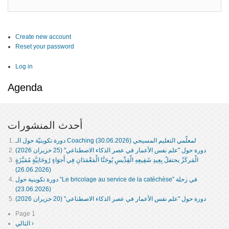
Create new account
Reset your password
Log in
Agenda
أحدث المنشورات
دورة تكوينيّة حول الـ Coaching لمعلّمي التعليم المسيحي (30.06.2026)
دورة حول "علم نفس الأعمار في عصر الذكاء الاصطناعي" (25 حزيران 2026)
الْمَركَزُ يحتفلُ بِعِيدِ شَفِيعِهِ الْقِدِّيسِ يُوحَنَّا الْمَعْمَدَانِ فِي أَجوَاءٍ رُوحَانِيَّةٍ مُمَيَّزَةٍ
(26.06.2026)
دورة تكوينية حول “Le bricolage au service de la catéchèse” في زحلة
(23.06.2026)
دورة حول "علم نفس الأعمار في عصر الذكاء الاصطناعي" (20 حزيران 2026)
Page 1
Pagination
التالي ›
Next