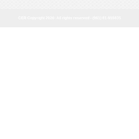
page
CER Copyright 2026· All rights reserved - (961) 81-955835
CER Copyright 2026· All rights reserved - (961) 81-955835