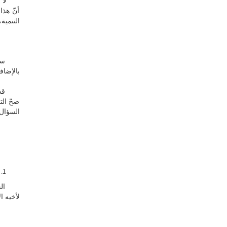
لا شكّ 
أنّ هذا
التنمية
سؤال ي
بالإضاف
قد يكون
صحّ الت
السؤال
لأخيه الإنسان (تكوين 47/29) وهذه الرحمة