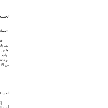
الحسنة 
التعساء
الواقع
الوحدة عن طريق ج
بين الأ
الحسنة
إنّ م
أنواع ا