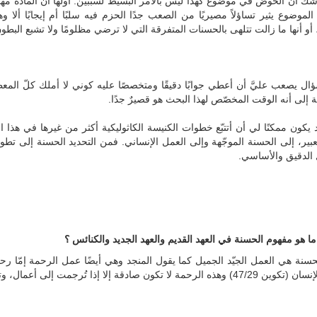
أن الخوض في موضوع كهذا ليس بالأمر البسيط لسببين: أولها أنّ المادة مهمّة 
 الموضوع يثير تساؤلاً مصيريًا من الصعب جدًا الحزم فيه سلبًا أم إيجابًا أ
، أو أنها ما زالت تتلهى بالحسنات المتفرقة التي لا ترضي مظلومًا ولا تشبع البطو
صعب عليَّ أن أعطي جوابًا دقيقًا ومتخصصًا عليه كوني لا أملك كلّ المعطي
ة إلى أنه الوقت المخصّص لهذا البحث هو قصيرٌ جدًا
.
 ممكنًا لي أن أتتبّع خطوات الكنيسة الكاثوليكية أكثر من غيرها في هذا ال
عبير، إلى الحسنة الموجّهة وإلى العمل الإنساني. فمن التحديد الحسنة إلى تطور
 الدقيق والأساسي
.
ما هو مفهوم الحسنة في العهد القديم والعهد الجديد والكنائس ؟
 لا تكون صادقة إلا إذا تُرجمت إلى أعمال، وتحتلّ المساعدة المادية بينها مكانًا بارزًا