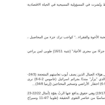
ونُشرت في المسؤولية المسيحية في الحياة الاقتصادية
محبة الأخوة والفقراء..." كواجب ترك جزء من المحاصيل ،
إنّ الفقير موجودٌ ويجب أن نستجيب لسؤاله بكرمٍ ولطفٍ . وهذا الكرم يعتبر جزءًا من مجرى الأعياد" (تثنية 16/11) طوبى لمن يراعي
هناك فقراء كثيرون يذكرهم الكتاب وهم بالأخص ضحايا القدر أو جشع البشر مثال هؤلاء العمال الذين يصف أيوب تعاستهم المفجعة (24/3-
12). وقد وجد هؤلاء المظلون في الأنبياء مدافعين أكفّاء عنهم. فعلى أثر عاموس الذي "يزأر" منددًا بجرائم اسرائيل (عاموس 2-6-8) نرى
وكان الحكماء لا يكفون عن التذكير بحقوق الفقير المقدّسة (أمثال 14/21 و17/5 و19/17) وهي حقوق يدافع عنها الربّ بقوّة (أمثال 22/22-23
و23/10-11) ومن المعروف أنّ الكتاب المقدّس يعتبر الإنسان أي المساعدة عنصرًا أساسيًا من عناصر التقوى الحقيقة (طوبيا 4/7-11 وسيراخ