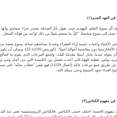
في العهد الجديد
(١)
 نصل إلى يسوع شخصيًا. "كلّ ما صنعتم شيئًا من ذلك لواحد من هؤلاء الصغار..." (م
المناولة الأفخارستيا دون مقاسمة 
 يريد بولس تغطية للهوّة التي أخذت تفصل بين الكنيسة التي من أصل وثني و
مع تبرعات عامّة (أعمال 11/29) فهو يلقي "خطاب محبّة" على مسامع أهل قورنتس (2 كو 8/9)
خوة اقتداء بجود المسيح وحتى يتمجّد الله
.
 في مفهوم الكنائس
(٢)
فهوم الحسنة اختلف حسب الكنائس
.
فالكنائس البروتستنتينية تعتبر منذ ال
لألتزامات حتى السياسية منها. وقد صرّح القسيس روبي بوا "إنّ الحسنة هي م