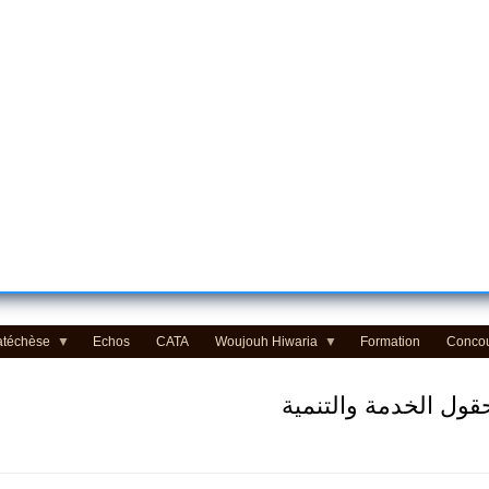
atéchèse
Echos
CATA
Woujouh Hiwaria
Formation
Conco
قول الخدمة والتنمية