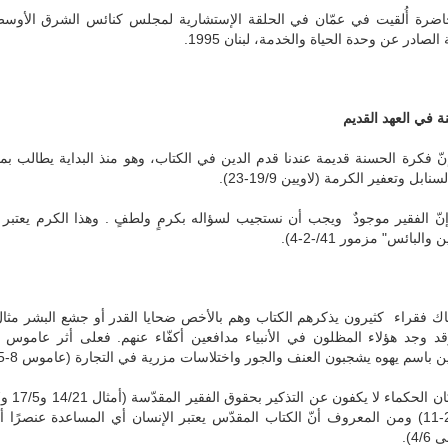
ضرة أُلقيت في عمّان في الحلقة الإستشارية لمجلس كنائس الشرق الأوسط 
 الصادر عن وحدة الحياة والخدمة، لبنان 1995.
ة في العهد القديم
نّ فكرة الحسنة قديمة عندنا قدم الدين في الكتاب، وهو منذ البداية يطالب ب
ابل وتعفير الكرمة (لاويين 19/9-23).
البائس" مزمور 41/-2-4).
سم يهوه يشجبون العنف والجور واختلاسات مزرية في التجارة (عاموس 8-5-6) احتقار الأراضي وتسخير المحتاجين (إرميا 34/8)…