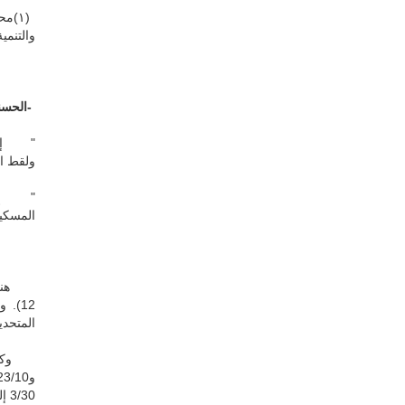
(١)
محا
والتنمية
-
الحسن
"
إ
ولقط السن
"
المسكين و
المتحدين با
3/30 إلى 4/6).