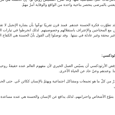
عتني بالمرضى ينحصر بناحية واحدة من الواقع والوقاية أمرٌ مهمّ
.
ّرت فكرة الحسنة عندهم. فمنذ قرن تقريبًا توعّوا بأن بشارة الإنجيل لا تقبل 
 مع المحتاجين والإعتراف باستقلالهم وخصوصيتهم. لذلك انخرطوا في تيارات المك
ير محقة وغير عادلة في بنيتها. وقد توصلوا إلى القول بأنّ الحسنة هي الكفاح 
أرثوذكسي
:
لأرثوذكسي أن يسيّس العمل الخيري لأن مفهوم العالم عنده حقيقةٌ روحية. ل
ا. وعندهم وعيٌ حاد عن الحياة الأخرى
.
ٌ من كلّ ما هو تجمعات ومشاكل اجتماعية ويهتمّ بالإنسان ككائن حّي. حتى الحرو
.
بتنوّع الأشخاص واحترامهم، لذلك يدافع عن الإنسان والحسنة هي عنده مساعدة 