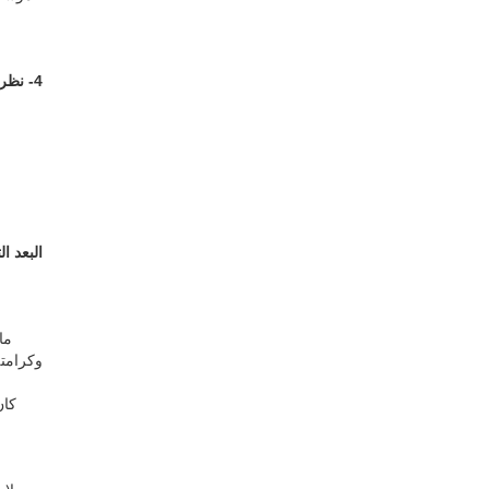
4- نظرة نقدية وخاتمة
البعد ا
ما هي ا
وكرامت
كان كلّ