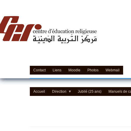
Centre d'Education Religieuse (CER) - مركز التّربيّة 
Contact
Liens
Moodle
Photos
Webmail
Accueil
Direction
Jubilé (25 ans)
Manuels de c