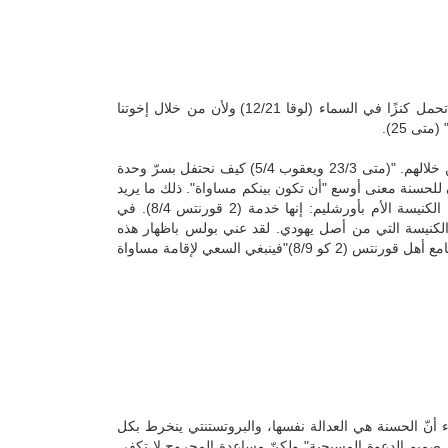
لقد أيّد يسوع التقليد اليهودي حيث يقول بأنّ الصدقة مصدر جزاء سماوي وأنها تحمل كنزًا في السماء (لوقا 12/21) ولأن من خلال إخوتنا
تى 25).
فعلى الأغنياء واجبات حتمية إزاء الفقراء وعندما نساعدهم نساعد يسوع نفسه من خلالهم. "(متى 23/3 ويعقوب 5/4) كيف نحتفل بسرّ وحدة
أموالنا أخويًا". (كورتنس 11/20-22). ويمكن أن يكون للحسنة معنى أوسع "أن تكون بينكم مساواة". ذلك ما يريد
بولس أن يقوله عندما يختار أسمًا مقدسًا للمّه، ولجمع التبرعات الذي يقوم به لصالح الكنيسة الأم بأورشليم: إنها خدمة (2 قورنتس 8/4). في
الكنيسة التي من أصل يهودي. لقد عني بولس باظهار هذه
"
فينبغي السعي لإقامة مساواة
بدء أنّ الحسنة هي العدالة نفسها، والبروتستنتي ينخرط بكل
ن صميم الدعوة المسيحية" ولكنّ مساعدة المجروح لا تكفي