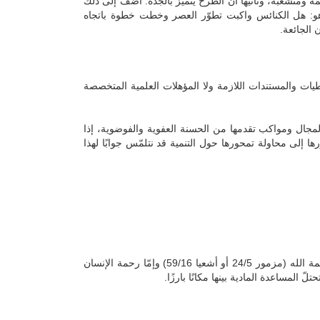
ومتشعبة، وثانيها أنّ الطرح يتميّز بالجدة. أضف إلى ذلك
لا وهو: هل الكنائس واكبت تطوّر العصر وخطت خطوة باتجاه
ن الجائعة
.
ات والمستندات اللازمة ولا المؤهلات العلمية المتخصصة
مجال ومواكب تقدمها من الحسنة العفوية والفوضوية، إذا
ها إلى محاولة تمحورها حول التنمية قد نتلمّس جوابًا لهذا
الحسنة هي العمل الجيّد الجميل كما يقول المنجد وهي أيضًا عمل الرحمة إمّا رحمة الله (مزمور 24/5 أو أشعيا 59/16) وإمّا رحمة الإنسان
.