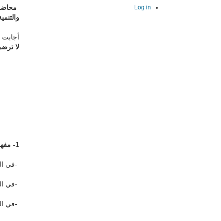
محاضرة
Log in
والتنمية
أجابت 
لا ترضي
1- مفهوم الحسنة في العهد القديم والعهد الجديد والكنائس
-
في ال
-
في ال
-
في ال