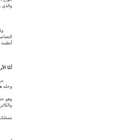
والذي ي
وقد تطو
التضامن
أنظمة غ
أمّا ال
يرفض ا
وحله هن
وهو حذر
والكائن
يتمسّك 