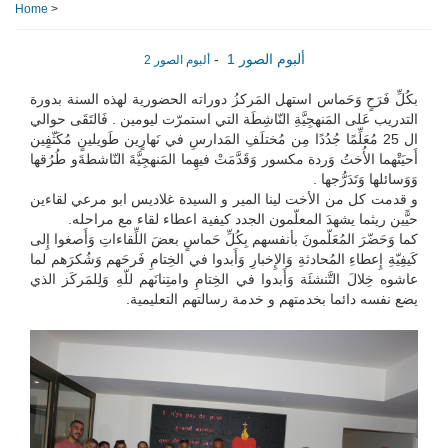
Home
>
ألبوم الصور 1
-
ألبوم الصور 2
بكُلِّ فَرَحٍ وَحَماس استهل المَركزُ دوراته الحضورية لهذه السنة بدورة
التدريب عَلى المَنهجِيَّةِ النّاشِطَة التي استمرّت ليومين . فَالتَقَى حوالي
ال 25 مُعَلِّمًا جُدُدًا مِن مُختلَفِ المَدارسِ في نَهارٍين طَويلينٍ مُكَثّفٍين
أَحيَتْهما الأُختُ وَردة مكسور وَقَدَّمَتْ فيهِما المَنهجِيَّةَ النّاشطةَو طُرُقها
وَوَسائلها وَتَدَرُّجها .
و قدمت كل من الأخت لينا المير و السيدة غلاديس ابو مرعي لقاءين
حيًّين ريثما يشهدَ المعلّمون الجدد كيفية اعطاء لقاء مع مراحله.
كما وَحَضّرَ المُعَلّمونَ بأنفسهم بِكُلِّ حَماسٍ بعضَ اللِّقاءاتِ وَأَصغوا إِلى
كَيفِيّةِ إِعطاءِ المُحادثةِ وَالإِخبارِ وَأَبدوا في الخِتامِ فَرحَهم وَشُكرَهم لما
عاشوه خِلالَ التَّنشئَة وَأَبدوا في الخِتامِ وامتِنانَهم للّهِ وَلِلمَركَز الذي
يضع نفسه دائما بخدمتهم و خدمة رسالتهم التعليمية.