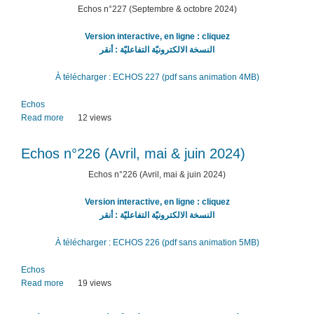
&
Echos n°227 (Septembre & octobre 2024)
décembre
2024
Version interactive, en ligne : cliquez
-
النسخة الالكترونيّة التفاعليّة : أنقر
Janvier
2025)
À télécharger : ECHOS 227 (pdf sans animation 4MB)
Echos
Read more
about
12 views
Echos
n°227
Echos n°226 (Avril, mai & juin 2024)
(Septembre
&
Echos n°226 (Avril, mai & juin 2024)
octobre
2024)
Version interactive, en ligne : cliquez
النسخة الالكترونيّة التفاعليّة : أنقر
À télécharger : ECHOS 226 (pdf sans animation 5MB)
Echos
Read more
about
19 views
Echos
n°226