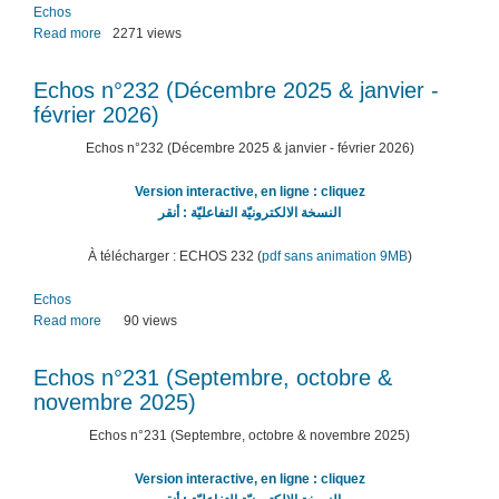
Echos
Read more
about
2271 views
Echos
n°233
Echos n°232 (Décembre 2025 & janvier -
(Mars
février 2026)
&
avril
Echos n°232 (Décembre 2025 & janvier - février 2026)
2026)
Version interactive, en ligne : cliquez
النسخة الالكترونيّة التفاعليّة : أنقر
À télécharger : ECHOS 232 (
pdf sans animation 9MB
)
Echos
Read more
about
90 views
Echos
n°232
Echos n°231 (Septembre, octobre &
(Décembre
novembre 2025)
2025
&
Echos n°231 (Septembre, octobre & novembre 2025)
janvier
-
Version interactive, en ligne : cliquez
février