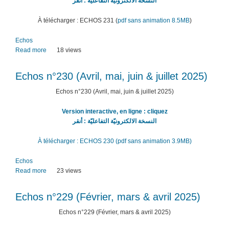
النسخة الالكترونيّة التفاعليّة : أنقر
2026)
À télécharger : ECHOS 231 (
pdf sans animation 8.5MB
)
Echos
Read more
about
18 views
Echos
n°231
Echos n°230 (Avril, mai, juin & juillet 2025)
(Septembre,
octobre
Echos n°230 (Avril, mai, juin & juillet 2025)
&
novembre
Version interactive, en ligne : cliquez
2025)
النسخة الالكترونيّة التفاعليّة : أنقر
À télécharger : ECHOS 230 (pdf sans animation 3.9MB)
Echos
Read more
about
23 views
Echos
n°230
Echos n°229 (Février, mars & avril 2025)
(Avril,
mai,
Echos n°229 (Février, mars & avril 2025)
juin
&