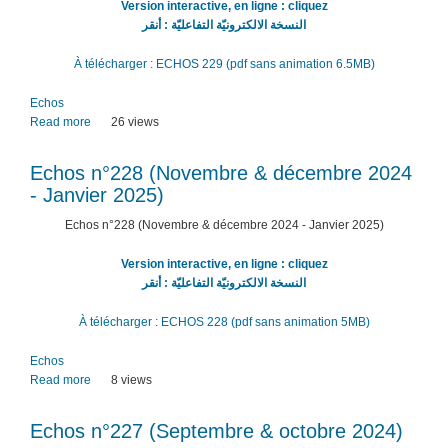
Version interactive, en ligne : cliquez
juillet
النسخة الالكترونيّة التفاعليّة : أنقر
2025)
À télécharger : ECHOS 229 (pdf sans animation 6.5MB)
Echos
Read more
about
26 views
Echos
n°229
Echos n°228 (Novembre & décembre 2024
(Février,
- Janvier 2025)
mars
&
Echos n°228 (Novembre & décembre 2024 - Janvier 2025)
avril
2025)
Version interactive, en ligne : cliquez
النسخة الالكترونيّة التفاعليّة : أنقر
À télécharger : ECHOS 228 (pdf sans animation 5MB)
Echos
Read more
about
8 views
Echos
n°228
Echos n°227 (Septembre & octobre 2024)
(Novembre