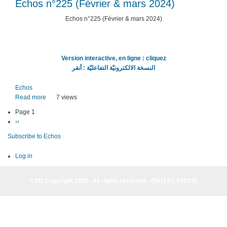
Echos n°225 (Février & mars 2024)
(Avril,
mai
Echos n°225 (Février & mars 2024)
&
juin
2024)
Version interactive, en ligne : cliquez
النسخة الالكترونيّة التفاعليّة : أنقر
Echos
Read more
about
7 views
Echos
Page 1
Pagination
n°225
Next
››
(Février
page
&
Subscribe to Echos
mars
2024)
Log in
CER Copyright 2026· All rights reserved - (961) 81-955835
CER Copyright 2026· All rights reserved - (961) 81-955835