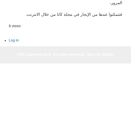
المرور،
فتتمكنوا عندها من الإبحار في مجلة كاتا من خلال الانترنت.
8 views
Log in
CER Copyright 2026· All rights reserved - (961) 81-955835
CER Copyright 2026· All rights reserved - (961) 81-955835