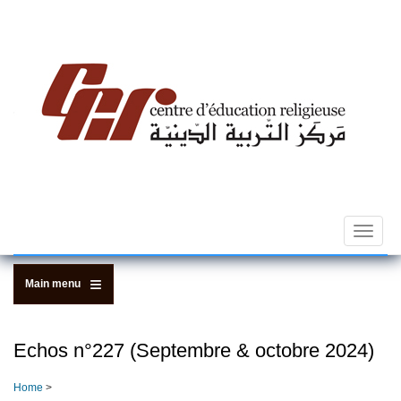
Skip
to
main
content
Toggle
navigat
Main menu
Echos n°227 (Septembre & octobre 2024)
Home
>