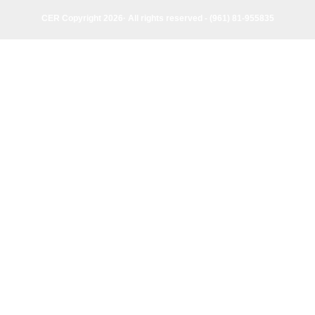
CER Copyright 2026· All rights reserved - (961) 81-955835
CER Copyright 2026· All rights reserved - (961) 81-955835