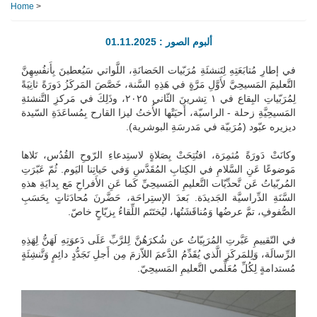
Home
>
ألبوم الصور : 01.11.2025
في إطارِ مُتابَعَتِهِ لِتَنشئَةِ مُرَبّيات الحَضانَةِ، اللَّواتي سَيُعطينَ بِأَنفُسِهِنَّ
التَّعليمَ المَسيحِيَّ لأَوَّلِ مَرَّةٍ في هَذِهِ السَّنة، خَصَّصَ المَركَزُ دَورَةً ثانِيَةً
لِمُرَبّياتِ البِقاع في ١ تِشرينَ الثّاني ٢٠٢٥، وذَلِكَ في مَركزِ التَّنشئةِ
المَسيحِيَّةِ زحلة - الراسيّة، أَحيَتْها الأُختُ ليزا القارح بِمُساعَدَةِ السّيدة
ديزيره عبّود (مُرَبيّة في مَدرسَةِ البوشرية).
وكانَتْ دَورَةً مُثمِرَة، افتُتِحَتْ بِصَلاةٍ لاستِدعاءِ الرّوحِ القُدُس، تَلاها
مَوضوعًا عَنِ السَّلامِ في الكِتابِ المُقَدَّسِ وَفي حَياتِنا اليَوم. ثُمّ عَبّرَتِ
المُربّياتُ عَن تَّحدِّيّات التَّعليمِ المَسيحِيِّ كَما عَنِ الأَفراحِ مَع بِدايَةِ هذهِ
السَّنَةِ الدِّراسيَّة الجَديدَة. بَعدَ الإستِراحَة، حَضَّرنَ مُحادَثاتٍ بِحَسَبِ
الصُّفوفِ، تمَّ عرضُها وَمُناقَشَتُها، ليُختَتَم اللِّقاءُ بِزيّاحٍ خاصّ.
في التّقييمِ عَبَّرتِ المُرَبِيّاتُ عن شُكرَهُنَّ لِلرَّبِّ عَلَى دَعوَتِهِ لَهَنُّ لِهَذِهِ
الرِّسالَة، وَلِلمَركَزِ الَّذي يُقَدِّمُ الدَّعمَ اللاّزمَ مِن أَجلِ تَجَدُّدٍ دائِمٍ وَتَّنشِئَةٍ
مُستدامةٍ لِكُلِّ مُعَلِّمي التَّعليمِ المَسيحِيّ.