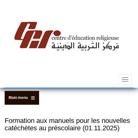
Skip
to
main
content
Toggle
navigat
Main menu
Formation aux manuels pour les nouvelles
catéchètes au préscolaire (01.11.2025)