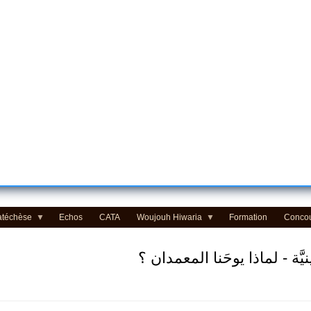
atéchèse
Echos
CATA
Woujouh Hiwaria
Formation
Conco
َّة - لماذا يوحَنا المعمدان ؟