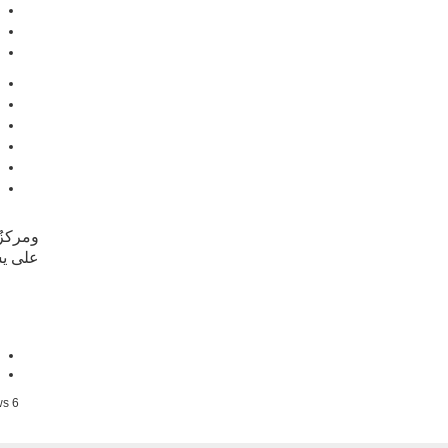
ومركزُ 
على ي
6 views