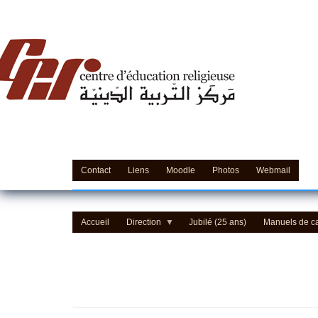
Centre d'Education Religieuse (CER) - مركز التّربيّة 
Contact
Liens
Moodle
Photos
Webmail
Accueil
Direction
Jubilé (25 ans)
Manuels de c