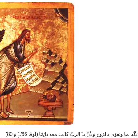
لأنَّه نما وتقوّى بالرّوح ولأنَّ يدّ الربّ كانَت معه دائِمًا (لوقا 1/66 و 80)