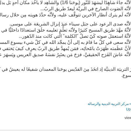
لأنَّه جاءَ شاهٍدًا ليشهَدَ للنّور (يوحَنا 1/6) والشاهِد لا يأخُذ مكان أحدٍ بَل يدلّ على الآخر.
لأنّه الصَوت الصارخ في البريَّة ليعدّ طريق الربّ...
لأنّه لَم يترك أنظار الآخرين تتوقَّف عليه، ولأنَّه حدَّدَ هويته مِن خلال رسال
لأنَّه صدى الرعود على جبَل سيناء عندَ إنزال الشريعَة على موسى.
لأنَّهُ مهَّدَ طريق المسيح كثيرًا ولأنّه تعلَّمَ تعليمه خلَقَ استعدادًا داخليًّ
لأنَّهُ استعمَلَ صوته كَيّ تصلّ "الكلمَة" الّتي كانَت منذ الدّهور...
لأنَّه سعى في كلّ ما قامَ به إلى أنْ يمجِّد الله في كلّ شيء بيسوع المسيح
لأنَّ عظَمته ظَهَرَتْ بامّحائِه، فمَن يُمهدَّ طريق الربّ يعرِف كيفَ يَختفي
لأنَّه عاشَ الفَرَح الحقيقيَّ، فرَحَ مَن يعتَبِرُ نفسَهُ صديق العريس ويَسهَر
التربيَة الدينيَّة إذ اتخَذَ مِنَ القدّيس يوحَنا المعمدان شفيعًا له يعيشُ في 
سوع.
‹
مركز التربية الدينية والرسالة
Up