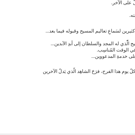
ته.
ا في كثيرين لسَماعِ تعاليم المسيح وقبوله فيما بعد...
 الّّذي له المجد والسلطان إلى أبدِ الآبدين...
 في الوقت المُناسِب.
َ على خدمةِ المدعووين...
كلّ يوم هذا الفرح، فرَحَ الشاهِد الّذي يَدلّ الآخرين