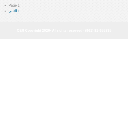
Page 1
Pagination
التالي ›
Next
page
CER Copyright 2026· All rights reserved - (961) 81-955835
CER Copyright 2026· All rights reserved - (961) 81-955835