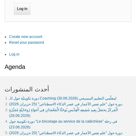
Create new account
Reset your password
Log in
Agenda
أحدث المنشورات
دورة تكوينيّة حول الـ Coaching لمعلّمي التعليم المسيحي (30.06.2026)
دورة حول "علم نفس الأعمار في عصر الذكاء الاصطناعي" (25 حزيران 2026)
الْمَركَزُ يحتفلُ بِعِيدِ شَفِيعِهِ الْقِدِّيسِ يُوحَنَّا الْمَعْمَدَانِ فِي أَجوَاءٍ رُوحَانِيَّةٍ مُمَيَّزَةٍ
(26.06.2026)
دورة تكوينية حول “Le bricolage au service de la catéchèse” في زحلة
(23.06.2026)
دورة حول "علم نفس الأعمار في عصر الذكاء الاصطناعي" (20 حزيران 2026)