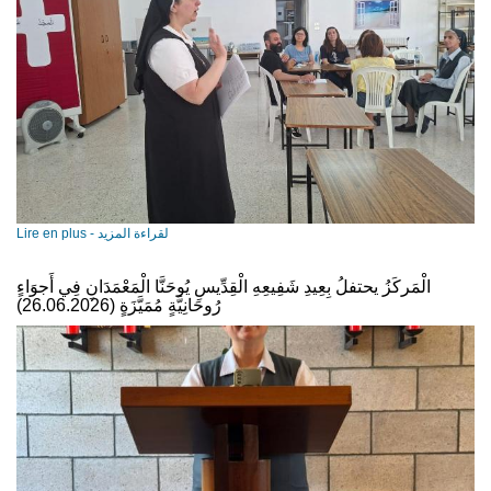
Lire en plus - لقراءة المزيد
الْمَركَزُ يحتفلُ بِعِيدِ شَفِيعِهِ الْقِدِّيسِ يُوحَنَّا الْمَعْمَدَانِ فِي أَجوَاءٍ
رُوحَانِيَّةٍ مُمَيَّزَةٍ (26.06.2026)