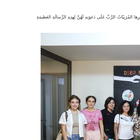
ةِ، شَكَرَتْ عَلى إِثرِها المُرَبِيّاتُ الرَّبَّ عَلَى دَعوَتِهِ لَهُنَّ لِهذِهِ الرِّسالَةِ العَظيمَةِ