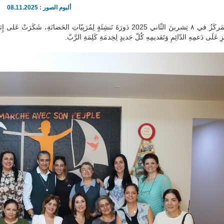
ألبوم الصور : 08.11.2025
أَقامَ المَركَزُ في ٨ تِشرينَ الثّاني 2025 دَورَةَ تَنشِئَةٍ لِمُرَبِيّاتِ الحَضانَ
َزِ عَلَى دَعمِهِ الدّائِمِ وَتَقديمِهِ كُلّ جَديدٍ لِخِدمَةِ كَلِمَةِ الرَّبّ