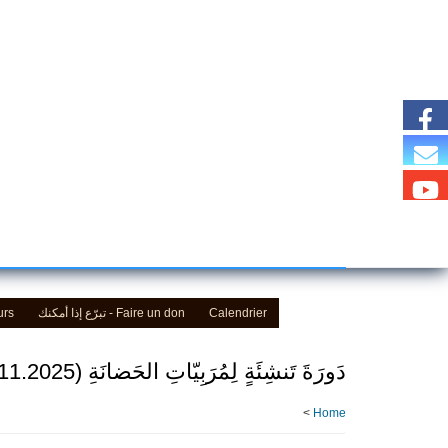
Skip
to
main
content
urs
Faire un don - تبرّع إذا أمكنك
Calendrier
دَورَةَ تَنشِئَةٍ لِمُرَبِيّاتِ الحَضانَةِ (8.11.2025)
>
Home