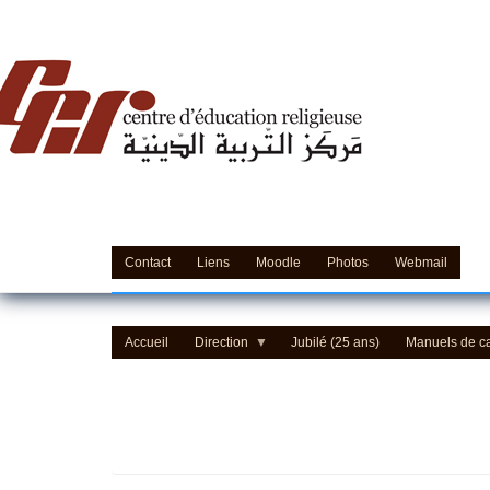
'Education Religieuse (CER) - مركز التّربيّة الدينيّة
Contact
Liens
Moodle
Photos
Webmail
Accueil
Direction
Jubilé (25 ans)
Manuels de c