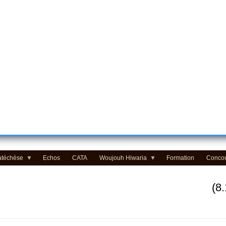
atéchèse
Echos
CATA
Woujouh Hiwaria
Formation
Conco