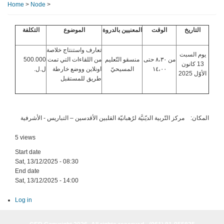
Home
>
Node
>
التاريخ
الوقت
المعنيين بالدروة
الموضوع
التكلفة
تعارف واستنتاج خلاصة
يوم السبت
من ٨،٣٠ حتى
منسقو التّعليم
من اللقاءات التي تمت
500.000
13 كانون
١٤،٠٠
المسيحيّ
اونلاين ووضع خارطة
ل.ل.
الأوّل 2025
طريق للمستقبل
المكان: مركز التّربية الديّنيَّة لرُهبانيّة القلبين الأقدسين – التباريس - الأشرفية
5 views
Start date
Sat, 13/12/2025 - 08:30
End date
Sat, 13/12/2025 - 14:00
Log in