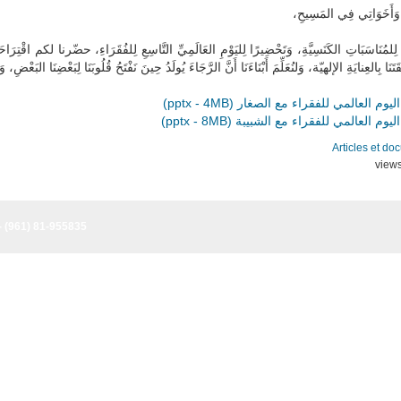
ي وَأَخَوَاتِي فِي المَسِيحِ
 لِلمُنَاسَبَاتِ الكَنَسِيَّةِ، وَتَحْضِيرًا لِليَوْمِ العَالَمِيِّ التَّاسِعِ لِلفُقَرَاءِ، حضّرنا لكم اقْتِرَ
َ ثِقَتَنَا بِالعِنايَةِ الإلهيّة، وَلنُعَلِّمَ أَبْنَاءَنَا أَنَّ الرَّجَاءَ يُولَدُ حِينَ نَفْتَحُ قُلُوبَنَا لِبَعْضِنَا الب
اليوم العالمي للفقراء مع الصغار (pptx - 4MB)
اليوم العالمي للفقراء مع الشبيبة (pptx - 8MB)
Articles et do
- (961) 81-955835
 All rights reserved - (961) 81-955835