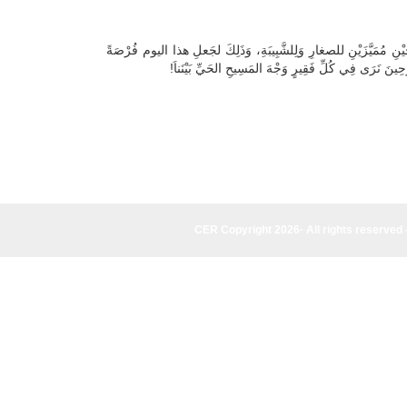
احَيْنِ مُمَيَّزَيْنِ للصغارِ وَلِلشَّبِيبَةِ، وَذَلِكَ لجَعلِ هذا اليوم فُرْصَةً
َعْضِ، وَحِينَ نَرَى فِي كُلِّ فَقِيرٍ وَجْهَ المَسِيحِ الحَيِّ بَيْنَناَ
CER Copyright 2026· All rights reserved 
CER Copyright 2026·