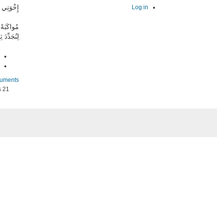
إِخْوَتِ،
Log in
مُواكَبَةً
لِنُجَدِّد!
cuments
21 views