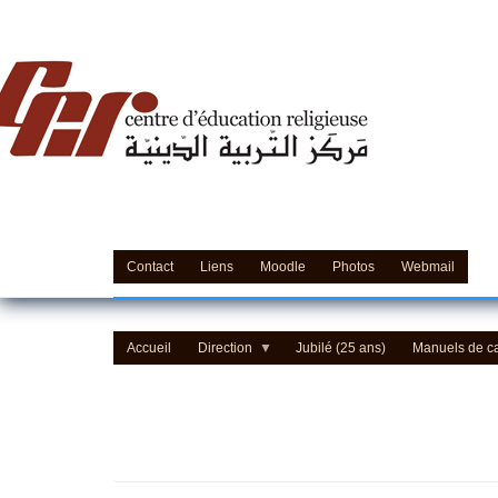
'Education Religieuse (CER) - مركز التّربيّة الدينيّة
Contact
Liens
Moodle
Photos
Webmail
Accueil
Direction
Jubilé (25 ans)
Manuels de c