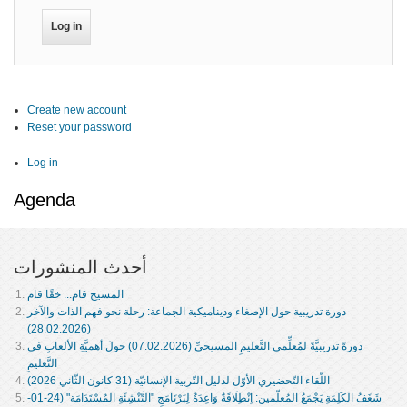
Create new account
Reset your password
Log in
Agenda
أحدث المنشورات
المسيح قام... خقًا قام
دورة تدريبية حول الإصغاء وديناميكية الجماعة: رحلة نحو فهم الذات والآخر
(28.02.2026)
دورةً تدريبيَّةً لمُعلِّمي التَّعليمِ المسيحيِّ (07.02.2026) حولَ أهميَّةِ الألعابِ في
التَّعليمِ
اللّقاء التّحضيري الأوّل لدليل التّربية الإنسانيّة (31 كانون الثّاني 2026)
شَغَفُ الكَلِمَةِ يَجْمَعُ المُعلّمين: اِنْطِلَاقَةٌ وَاعِدَةٌ لِبَرْنَامَجِ "التَّنْشِئَةِ المُسْتَدَامَة" (24-01-