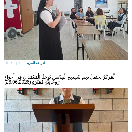
Lire en plus - لقراءة المزيد
الْمَركَزُ يحتفلُ بِعِيدِ شَفِيعِهِ الْقِدِّيسِ يُوحَنَّا الْمَعْمَدَانِ فِي أَجوَاءٍ
رُوحَانِيَّةٍ مُمَيَّزَةٍ (26.06.2026)