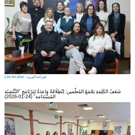
Lire en plus - لقراءة المزيد
شَغَفُ الكَلِمَةِ يَجْمَعُ المُعلّمين: اِنْطِلَاقَةٌ وَاعِدَةٌ لِبَرْنَامَجِ "التَّنْشِئَةِ
المُسْتَدَامَة" (24-01-2026)