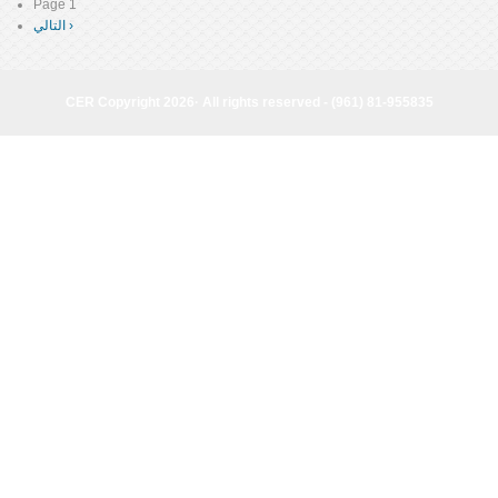
Page 1
Pagination
التالي ›
Next
page
CER Copyright 2026· All rights reserved - (961) 81-955835
CER Copyright 2026· All rights reserved - (961) 81-955835