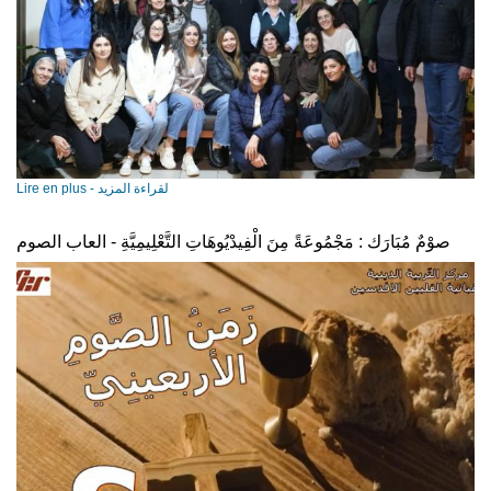
Lire en plus - لقراءة المزيد
صوْمٌ مُبَارَك : مَجْمُوعَةً مِنَ الْفِيدْيُوهَاتِ التَّعْلِيمِيَّةِ - العاب الصوم