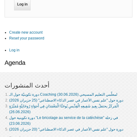
Create new account
Reset your password
Log in
Agenda
أحدث المنشورات
دورة تكوينيّة حول الـ Coaching لمعلّمي التعليم المسيحي (30.06.2026)
دورة حول "علم نفس الأعمار في عصر الذكاء الاصطناعي" (25 حزيران 2026)
الْمَركَزُ يحتفلُ بِعِيدِ شَفِيعِهِ الْقِدِّيسِ يُوحَنَّا الْمَعْمَدَانِ فِي أَجوَاءٍ رُوحَانِيَّةٍ مُمَيَّزَةٍ
(26.06.2026)
دورة تكوينية حول “Le bricolage au service de la catéchèse” في زحلة
(23.06.2026)
دورة حول "علم نفس الأعمار في عصر الذكاء الاصطناعي" (20 حزيران 2026)