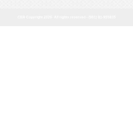
page
CER Copyright 2026· All rights reserved - (961) 81-955835
CER Copyright 2026· All rights reserved - (961) 81-955835