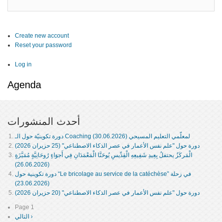
Create new account
Reset your password
Log in
Agenda
أحدث المنشورات
دورة تكوينيّة حول الـ Coaching لمعلّمي التعليم المسيحي (30.06.2026)
دورة حول "علم نفس الأعمار في عصر الذكاء الاصطناعي" (25 حزيران 2026)
الْمَركَزُ يحتفلُ بِعِيدِ شَفِيعِهِ الْقِدِّيسِ يُوحَنَّا الْمَعْمَدَانِ فِي أَجوَاءٍ رُوحَانِيَّةٍ مُمَيَّزَةٍ
(26.06.2026)
دورة تكوينية حول “Le bricolage au service de la catéchèse” في زحلة
(23.06.2026)
دورة حول "علم نفس الأعمار في عصر الذكاء الاصطناعي" (20 حزيران 2026)
Page 1
Pagination
التالي ›
Next