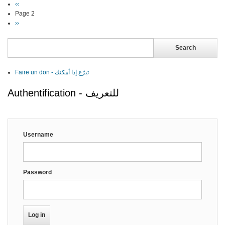
Previous
‹‹
Pagination
page
Page 2
Next
››
page
Search
Faire un don - تبرّع إذا أمكنك
Authentification - للتعريف
Username
Password