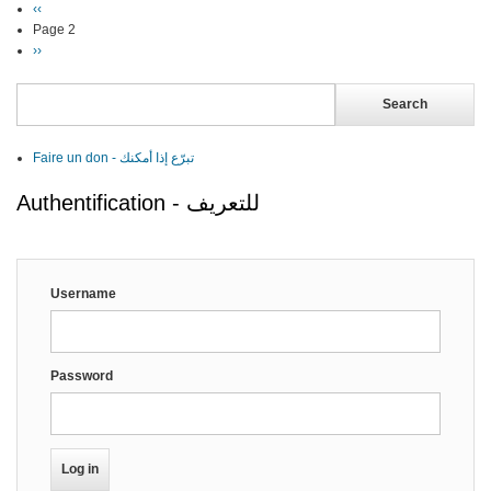
Previous
‹‹
Pagination
page
Page 2
Next
››
page
Search
Faire un don - تبرّع إذا أمكنك
Authentification - للتعريف
Username
Password