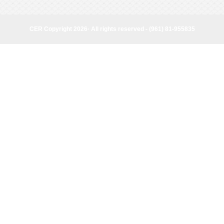
page
CER Copyright 2026· All rights reserved - (961) 81-955835
CER Copyright 2026· All rights reserved - (961) 81-955835