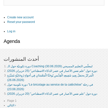
Create new account
Reset your password
Log in
Agenda
أحدث المنشورات
دورة تكوينيّة حول الـ Coaching لمعلّمي التعليم المسيحي (30.06.2026)
دورة حول "علم نفس الأعمار في عصر الذكاء الاصطناعي" (25 حزيران 2026)
الْمَركَزُ يحتفلُ بِعِيدِ شَفِيعِهِ الْقِدِّيسِ يُوحَنَّا الْمَعْمَدَانِ فِي أَجوَاءٍ رُوحَانِيَّةٍ مُمَيَّزَةٍ
(26.06.2026)
دورة تكوينية حول “Le bricolage au service de la catéchèse” في زحلة
(23.06.2026)
دورة حول "علم نفس الأعمار في عصر الذكاء الاصطناعي" (20 حزيران 2026)
Page 1
Pagination
التالي ›
Next