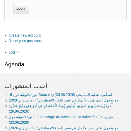
Create new account
Reset your password
Log in
Agenda
أحدث المنشورات
دورة تكوينيّة حول الـ Coaching لمعلّمي التعليم المسيحي (30.06.2026)
دورة حول "علم نفس الأعمار في عصر الذكاء الاصطناعي" (25 حزيران 2026)
الْمَركَزُ يحتفلُ بِعِيدِ شَفِيعِهِ الْقِدِّيسِ يُوحَنَّا الْمَعْمَدَانِ فِي أَجوَاءٍ رُوحَانِيَّةٍ مُمَيَّزَةٍ
(26.06.2026)
دورة تكوينية حول “Le bricolage au service de la catéchèse” في زحلة
(23.06.2026)
دورة حول "علم نفس الأعمار في عصر الذكاء الاصطناعي" (20 حزيران 2026)