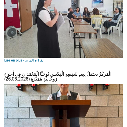
Lire en plus - لقراءة المزيد
الْمَركَزُ يحتفلُ بِعِيدِ شَفِيعِهِ الْقِدِّيسِ يُوحَنَّا الْمَعْمَدَانِ فِي أَجوَاءٍ
رُوحَانِيَّةٍ مُمَيَّزَةٍ (26.06.2026)