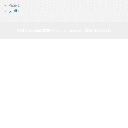
Page 1
Pagination
التالي ›
Next
page
CER Copyright 2026· All rights reserved - (961) 81-955835
CER Copyright 2026· All rights reserved - (961) 81-955835